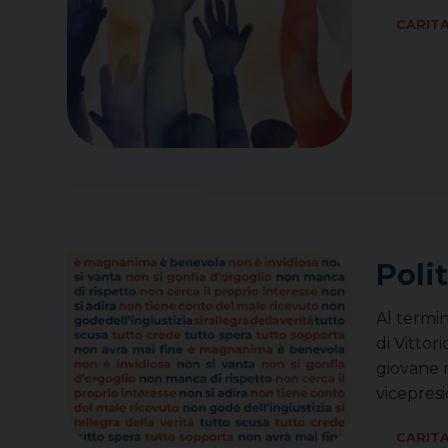
CARIT
Polit
Al termin
di Vitto
giovane m
vicepres
CARIT