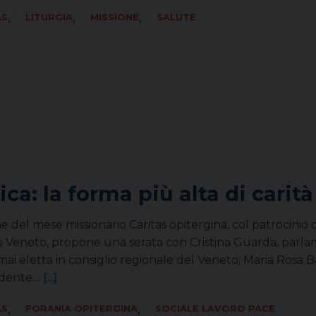
,
,
,
AS
LITURGIA
MISSIONE
SALUTE
ica: la forma più alta di carità
e del mese missionario Caritas opitergina, col patrocinio d
rio Veneto, propone una serata con Cristina Guarda, pa
ai eletta in consiglio regionale del Veneto; Maria Rosa 
idente…
[...]
,
,
AS
FORANIA OPITERGINA
SOCIALE LAVORO PACE