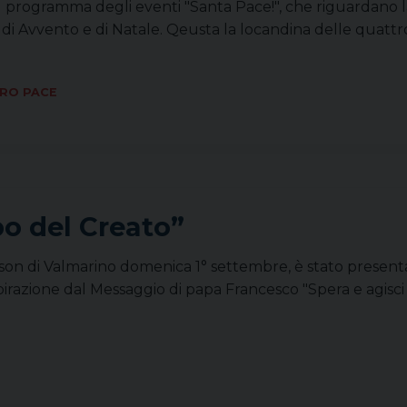
l programma degli eventi "Santa Pace!", che riguardano la
 Avvento e di Natale. Qeusta la locandina delle quattr
ORO PACE
po del Creato”
ison di Valmarino domenica 1° settembre, è stato presenta
razione dal Messaggio di papa Francesco "Spera e agisci c