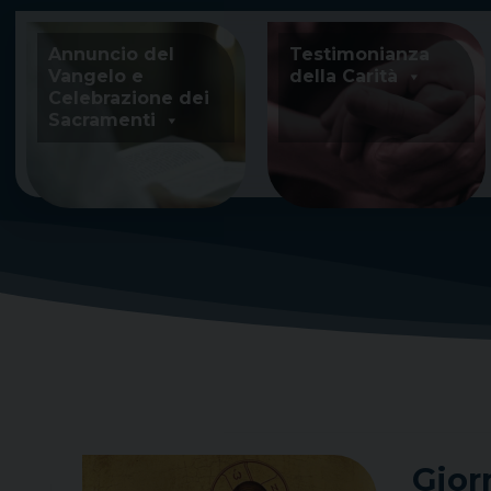
Skip
to
Annuncio del
Testimonianza
content
Vangelo e
della Carità
Celebrazione dei
Sacramenti
Gior