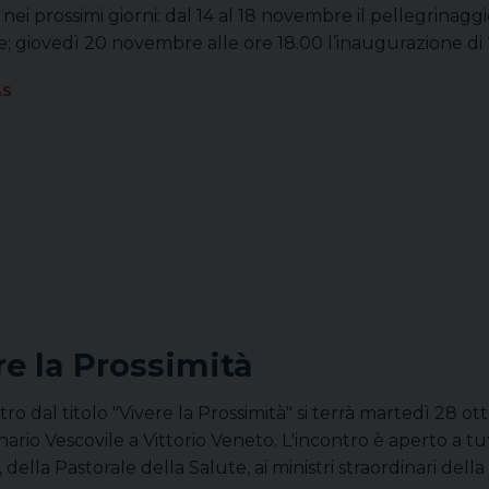
nei prossimi giorni: dal 14 al 18 novembre il pellegrinaggio
e; giovedì 20 novembre alle ore 18.00 l’inaugurazione d
AS
re la Prossimità
ro dal titolo "Vivere la Prossimità" si terrà martedì 28 o
ario Vescovile a Vittorio Veneto. L'incontro è aperto a tutti
s, della Pastorale della Salute, ai ministri straordinari de