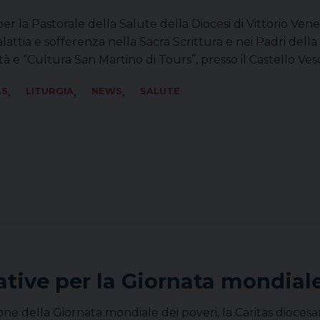
 per la Pastorale della Salute della Diocesi di Vittorio Ve
attia e sofferenza nella Sacra Scrittura e nei Padri della
ità e “Cultura San Martino di Tours”, presso il Castello Ves
,
,
,
AS
LITURGIA
NEWS
SALUTE
iative per la Giornata mondial
one della Giornata mondiale dei poveri, la Caritas diocesan