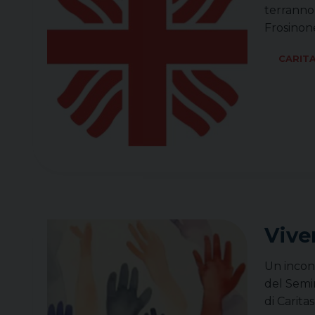
terranno 
Frosinon
CARIT
Vive
Un incont
del Semin
di Carita