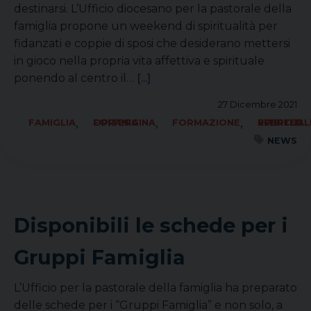
destinarsi. L’Ufficio diocesano per la pastorale della
famiglia propone un weekend di spiritualità per
fidanzati e coppie di sposi che desiderano mettersi
in gioco nella propria vita affettiva e spirituale
ponendo al centro il…
[...]
27 Dicembre 2021
,
,
,
FAMIGLIA
FORANIA OPITERGINA
FORMAZIONE
RITIRI ED ESERCIZI SPIRITUAL
NEWS
Disponibili le schede per i
Gruppi Famiglia
L’Ufficio per la pastorale della famiglia ha preparato
delle schede per i “Gruppi Famiglia” e non solo, a