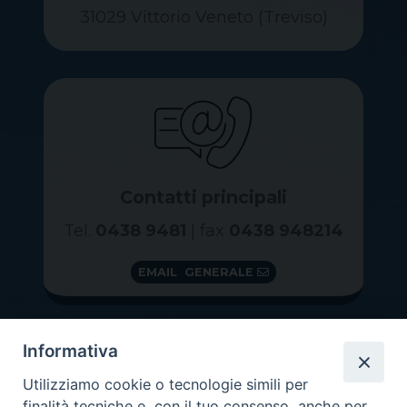
31029 Vittorio Veneto (Treviso)
Contatti principali
Tel.
0438 9481
| fax
0438 948214
EMAIL GENERALE
Informativa
Utilizziamo cookie o tecnologie simili per
finalità tecniche e, con il tuo consenso, anche per