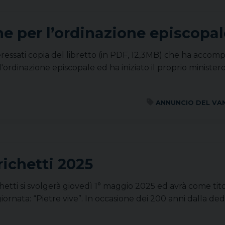
one per l’ordinazione episcopa
nteressati copia del libretto (in PDF, 12,3MB) che ha acc
rdinazione episcopale ed ha iniziato il proprio ministero 
ANNUNCIO DEL VA
richetti 2025
hetti si svolgerà giovedì 1° maggio 2025 ed avrà come titol
iornata: “Pietre vive”. In occasione dei 200 anni dalla ded