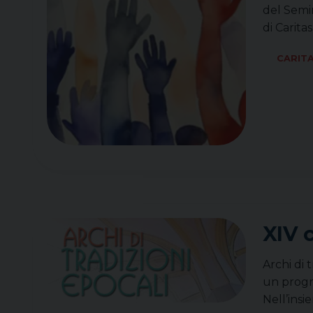
del Semin
di Carita
CARIT
XIV 
Archi di 
un progr
Nell’insi