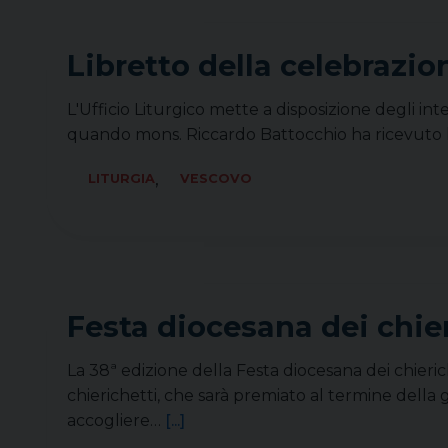
Libretto della celebrazi
L'Ufficio Liturgico mette a disposizione degli i
quando mons. Riccardo Battocchio ha ricevuto l'o
,
LITURGIA
VESCOVO
Festa diocesana dei chie
La 38ª edizione della Festa diocesana dei chieric
chierichetti, che sarà premiato al termine della g
accogliere…
[...]