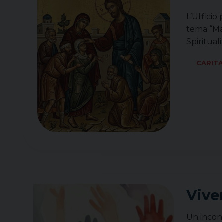
L’Ufficio
tema “Mal
Spiritual
CARIT
Vive
Un incont