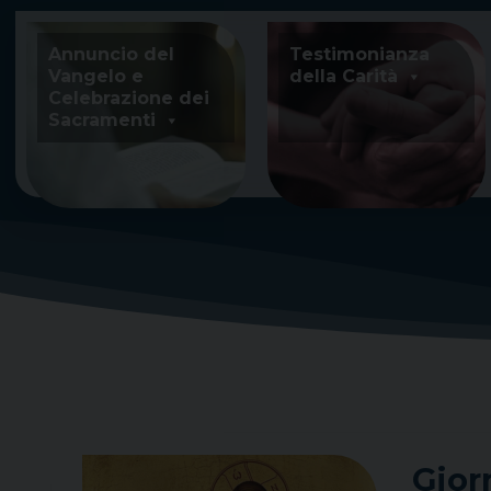
Skip
to
Annuncio del
Testimonianza
content
Vangelo e
della Carità
Celebrazione dei
Sacramenti
Gior