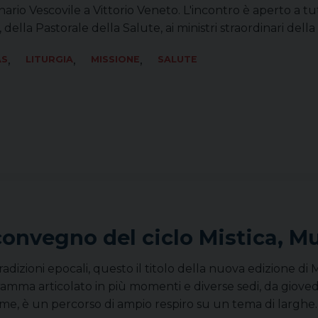
ario Vescovile a Vittorio Veneto. L'incontro è aperto a tutti
s, della Pastorale della Salute, ai ministri straordinari de
,
,
,
AS
LITURGIA
MISSIONE
SALUTE
convegno del ciclo Mistica, M
tradizioni epocali, questo il titolo della nuova edizione di
amma articolato in più momenti e diverse sedi, da giove
eme, è un percorso di ampio respiro su un tema di largh