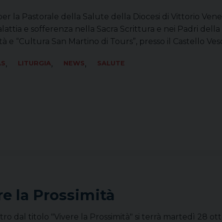
 per la Pastorale della Salute della Diocesi di Vittorio Ve
attia e sofferenza nella Sacra Scrittura e nei Padri della
ità e “Cultura San Martino di Tours”, presso il Castello Ves
,
,
,
AS
LITURGIA
NEWS
SALUTE
re la Prossimità
ro dal titolo "Vivere la Prossimità" si terrà martedì 28 o