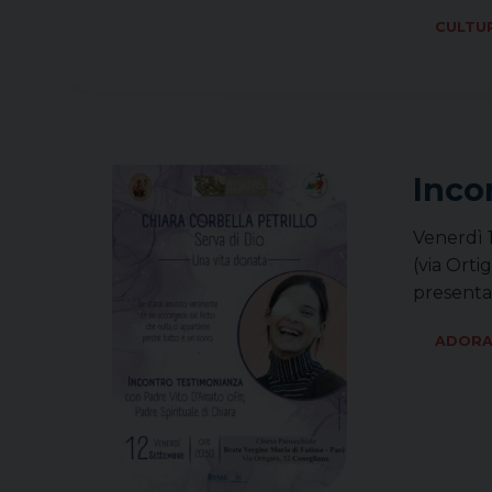
CULTU
Inco
Venerdì 1
(via Ort
presentat
ADORA