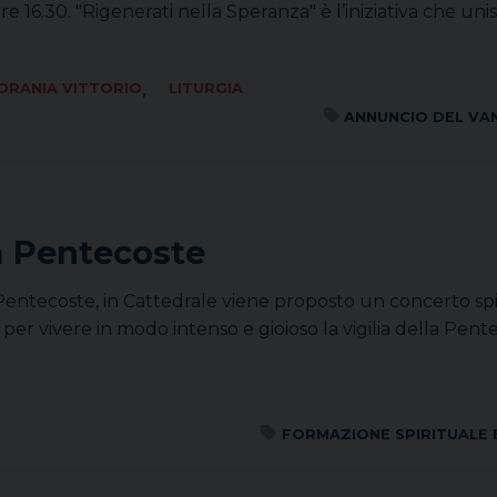
 16.30. "Rigenerati nella Speranza" è l’iniziativa che uni
,
ORANIA VITTORIO
LITURGIA
ANNUNCIO DEL VA
la Pentecoste
 Pentecoste, in Cattedrale viene proposto un concerto spi
 per vivere in modo intenso e gioioso la vigilia della Pen
FORMAZIONE SPIRITUALE 