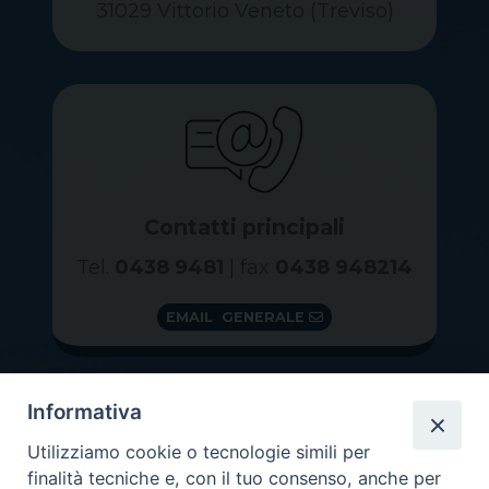
31029 Vittorio Veneto (Treviso)
Contatti principali
Tel.
0438 9481
| fax
0438 948214
EMAIL GENERALE
Informativa
Utilizziamo cookie o tecnologie simili per
finalità tecniche e, con il tuo consenso, anche per