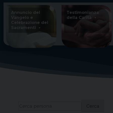
Skip
to
Annuncio del
Testimonianza
content
Vangelo e
della Carità
Celebrazione dei
Sacramenti
Cerca