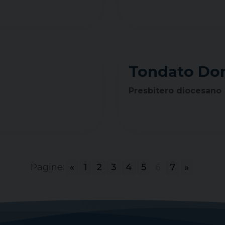
Tondato Don
Presbitero diocesano
Pagine:
«
1
2
3
4
5
6
7
»