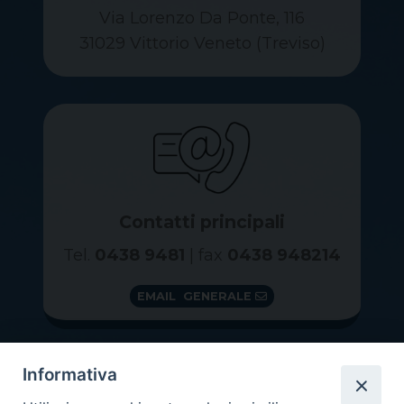
Via Lorenzo Da Ponte, 116
31029 Vittorio Veneto (Treviso)
Contatti principali
Tel.
0438 9481
| fax
0438 948214
EMAIL GENERALE
Informativa