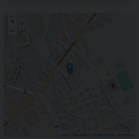
Unione Cristiana Imprenditori e Dirigenti (UCID) - sezione di Treviso
+
−
Leaflet
| Map data ©
OpenStreetMap
contributors