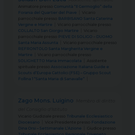
Animatore
presso
Comunità “Il Germoglio” della
Forania del Quartier del Piave
Vicario
parrocchiale
presso
BARBISANO Santa Caterina
Vergine e Martire
Vicario parrocchiale
presso
COLLALTO San Giorgio Martire
Vicario
parrocchiale
presso
PIEVE DI SOLIGO – DUOMO
Santa Maria Assunta
Vicario parrocchiale
presso
REFRONTOLO Santa Margherita Vergine e
Martire
Vicario parrocchiale
presso
SOLIGHETTO Maria Immacolata
Assistente
spirituale
presso
Associazione Italiana Guide e
Scouts d’Europa Cattolici (FSE) – Gruppo Scout
Follina 1 “Santa Maria di Sanavalle”
Zago Mons. Luigino
Membro di diritto
del Consiglio d'Istituto
Vicario Giudiziale
presso
Tribunale Ecclesiastico
Diocesano
Vice Presidente
presso
Fondazione
Dina Orsi – Settimanale L’Azione
Giudice
presso
Tribunale Ecclesiastico Regionale Triveneto