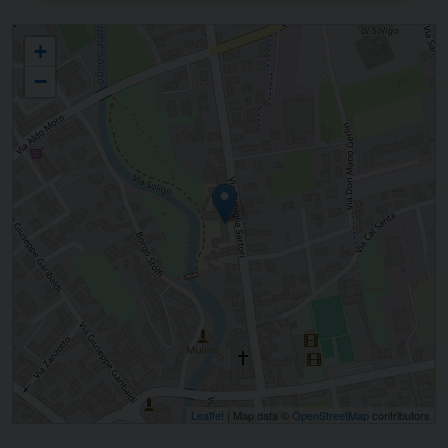
Fondazione "Balbi Valier"
+
−
Leaflet
| Map data ©
OpenStreetMap
contributors