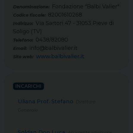
Fondazione "Balbi Valier"
82001610268
Codice fiscale:
Via Sartori 47 - 31053 Pieve di
Indirizzo:
Soligo (TV)
0438/82080
Telefono:
info@balbivalier.it
Email:
www.balbivalier.it
Sito web:
INCARICHI
Uliana Prof. Stefano
Direttore
Generale
Soldan Don Luca
Assistente spirituale