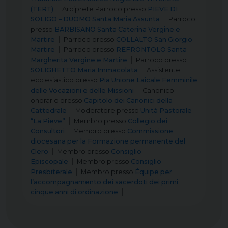
(TERT)
Arciprete Parroco
presso
PIEVE DI
SOLIGO – DUOMO Santa Maria Assunta
Parroco
presso
BARBISANO Santa Caterina Vergine e
Martire
Parroco
presso
COLLALTO San Giorgio
Martire
Parroco
presso
REFRONTOLO Santa
Margherita Vergine e Martire
Parroco
presso
SOLIGHETTO Maria Immacolata
Assistente
ecclesiastico
presso
Pia Unione Laicale Femminile
delle Vocazioni e delle Missioni
Canonico
onorario
presso
Capitolo dei Canonici della
Cattedrale
Moderatore
presso
Unità Pastorale
“La Pieve”
Membro
presso
Collegio dei
Consultori
Membro
presso
Commissione
diocesana per la Formazione permanente del
Clero
Membro
presso
Consiglio
Episcopale
Membro
presso
Consiglio
Presbiterale
Membro
presso
Équipe per
l’accompagnamento dei sacerdoti dei primi
cinque anni di ordinazione