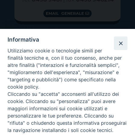
EMAIL GENERALE
Informativa
Utilizziamo cookie o tecnologie simili per
finalità tecniche e, con il tuo consenso, anche per
altre finalità ("interazioni e funzionalità semplici",
"miglioramento dell'esperienza", "misurazione" e
"targeting e pubblicità") come specificato nella
GRAZIE PER IL TUO AIUTO
cookie policy.
Insieme per la Diocesi
Cliccando su "accetta" acconsenti all'utilizzo dei
cookie. Cliccando su "personalizza" puoi avere
maggiori informazioni sui cookie utilizzati e
personalizzare le tue preferenze. Cliccando su
"rifiuta" o chiudendo questa informativa proseguirai
Copyright 2026 ©
Diocesi di Vittorio Veneto
-
Privacy
la navigazione installando i soli cookie tecnici.
Policy