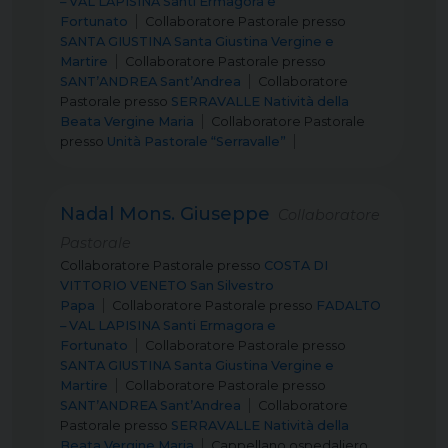
– VAL LAPISINA Santi Ermagora e
Fortunato
Collaboratore Pastorale
presso
SANTA GIUSTINA Santa Giustina Vergine e
Martire
Collaboratore Pastorale
presso
SANT’ANDREA Sant’Andrea
Collaboratore
Pastorale
presso
SERRAVALLE Natività della
Beata Vergine Maria
Collaboratore Pastorale
presso
Unità Pastorale “Serravalle”
Nadal Mons. Giuseppe
Collaboratore
Pastorale
Collaboratore Pastorale
presso
COSTA DI
VITTORIO VENETO San Silvestro
Papa
Collaboratore Pastorale
presso
FADALTO
– VAL LAPISINA Santi Ermagora e
Fortunato
Collaboratore Pastorale
presso
SANTA GIUSTINA Santa Giustina Vergine e
Martire
Collaboratore Pastorale
presso
SANT’ANDREA Sant’Andrea
Collaboratore
Pastorale
presso
SERRAVALLE Natività della
Beata Vergine Maria
Cappellano ospedaliero