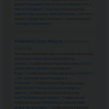
presso
Ospedale civile di Vittorio Veneto ULSS 2
Marca Trevigiana
Canonico titolare
presso
Capitolo dei Canonici della Cattedrale
Membro
presso
Collegio dei Consultori
Membro
presso
Consiglio Presbiterale
Polesello Don Mauro
Collaboratore
Pastorale
Animatore della Pastorale Vocazionale Diocesana
presso
Seminario Vescovile di Vittorio
Veneto
Collaboratore Pastorale
presso
COSTA
DI VITTORIO VENETO San Silvestro
Papa
Collaboratore Pastorale
presso
FADALTO
– VAL LAPISINA Santi Ermagora e
Fortunato
Collaboratore Pastorale
presso
SANTA GIUSTINA Santa Giustina Vergine e
Martire
Collaboratore Pastorale
presso
SANT’ANDREA Sant’Andrea
Collaboratore
Pastorale
presso
SERRAVALLE Natività della
Beata Vergine Maria
Collaboratore Pastorale