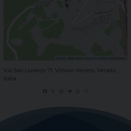
Leaflet
| Map data ©
OpenStreetMap
contributors
Via San Lorenzo 71, Vittorio Veneto, Veneto,
Italia
Facebook
X
Threads
Telegram
WhatsApp
Share