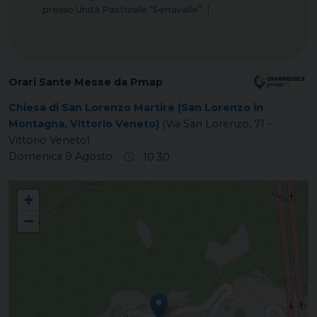
presso
Unità Pastorale “Serravalle”
Orari Sante Messe da Pmap
Chiesa di San Lorenzo Martire (San Lorenzo in
Montagna, Vittorio Veneto)
(Via San Lorenzo, 71 -
Vittorio Veneto)
Domenica 9 Agosto
10.30
SAN LORENZO IN MONTAGNA San Lorenzo Martire
+
−