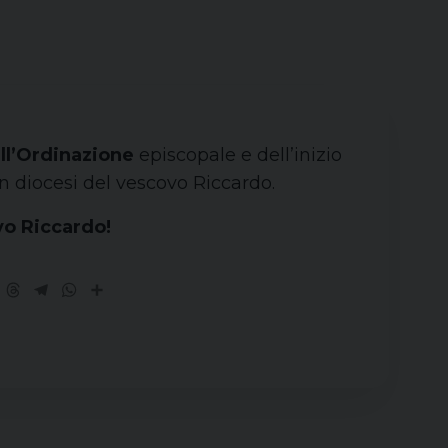
ell’Ordinazione
episcopale e dell’inizio
n diocesi del vescovo Riccardo.
vo Riccardo!
ebook
X
Threads
Telegram
WhatsApp
Share