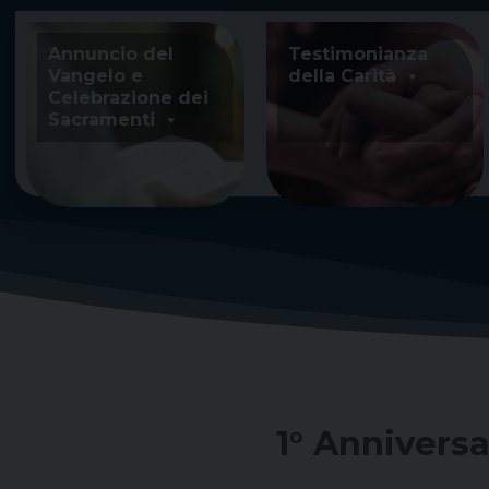
Skip
to
Annuncio del
Testimonianza
content
Vangelo e
della Carità
Celebrazione dei
Sacramenti
1° Annivers