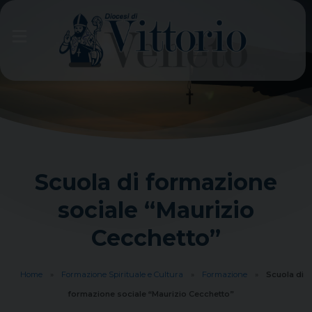
Skip
to
content
Scuola di formazione
sociale “Maurizio
Cecchetto”
Home
»
Formazione Spirituale e Cultura
»
Formazione
»
Scuola di
formazione sociale “Maurizio Cecchetto”