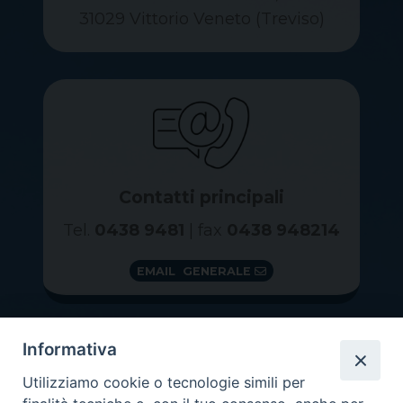
31029 Vittorio Veneto (Treviso)
Contatti principali
Tel.
0438 9481
| fax
0438 948214
EMAIL GENERALE
Informativa
Utilizziamo cookie o tecnologie simili per