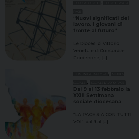
,
SCUOLA SOCIALE
SOCIALE LAVORO
PACE
“Nuovi significati del
lavoro. I giovani di
fronte al futuro”
Le Diocesi di Vittorio
Veneto e di Concordia-
Pordenone, [...]
,
COMUNICATI STAMPA
SCUOLA
,
SOCIALE
SOCIALE LAVORO PACE
Dal 9 al 13 febbraio la
XXIII Settimana
sociale diocesana
“LA PACE SIA CON TUTTI
VOI”: dal 9 al [...]