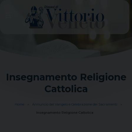
Skip
to
content
Insegnamento Religione
Cattolica
Home
»
Annuncio del Vangelo e Celebrazione dei Sacramenti
»
Insegnamento Religione Cattolica