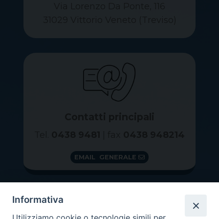
Via Lorenzo Da Ponte, 116
31029 Vittorio Veneto (Treviso)
Contatti principali
Tel.
0438 9481
| fax
0438 948214
EMAIL GENERALE
Informativa
Utilizziamo cookie o tecnologie simili per