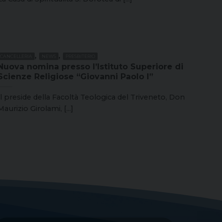
,
,
CANCELLERIA
NEWS
PRESBITERIO
Nuova nomina presso l’Istituto Superiore di
Scienze Religiose “Giovanni Paolo I”
Il preside della Facoltà Teologica del Triveneto, Don
Maurizio Girolami, [...]