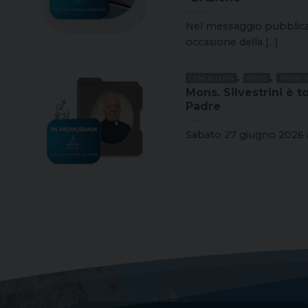
Nel messaggio pubblicat
occasione della [...]
,
,
CANCELLERIA
NEWS
PRESBIT
Mons. Silvestrini è t
Padre
Sabato 27 giugno 2026 all’e