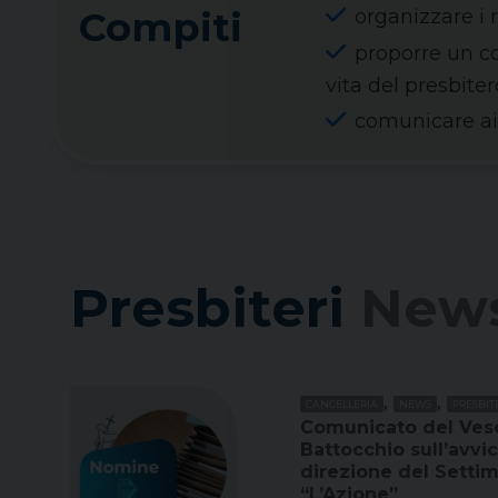
Compiti
organizzare i ri
proporre un co
vita del presbiter
comunicare ai 
Presbiteri
New
,
,
CANCELLERIA
NEWS
PRESBIT
Comunicato del Ves
Battocchio sull’avv
direzione del Setti
“L’Azione”