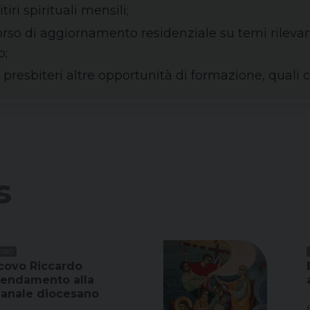
tiri spirituali mensili;
rso di aggiornamento residenziale su temi rilevanti
o;
presbiteri altre opportunità di formazione, quali c
s
ERIO
covo Riccardo
icendamento alla
manale diocesano