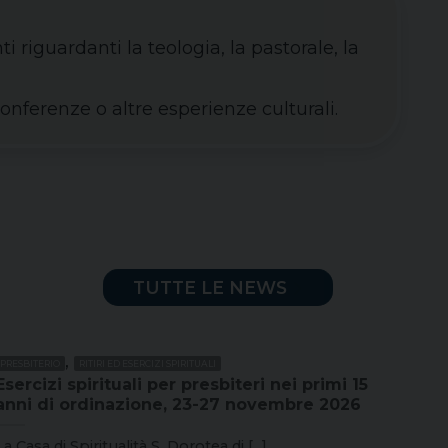
 riguardanti la teologia, la pastorale, la
onferenze o altre esperienze culturali.
TUTTE LE NEWS
,
PRESBITERIO
RITIRI ED ESERCIZI SPIRITUALI
Esercizi spirituali per presbiteri nei primi 15
anni di ordinazione, 23-27 novembre 2026
La Casa di Spiritualità S. Dorotea di [...]