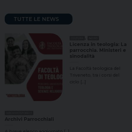
TUTTE LE NEWS
,
CULTURA
NEWS
Licenza in teologia: La
parrocchia. Ministeri e
sinodalità
La Facoltà teologica del
Triveneto, tra i corsi del
ciclo [...]
ARCHIVIO STORICO
Archivi Parrocchiali
A breve elenco aggiornato [...]