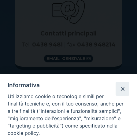
Contatti principali
Tel.
0438 9481
| fax
0438 948214
EMAIL GENERALE
Informativa
Utilizziamo cookie o tecnologie simili per
finalità tecniche e, con il tuo consenso, anche per
altre finalità ("interazioni e funzionalità semplici",
"miglioramento dell'esperienza", "misurazione" e
"targeting e pubblicità") come specificato nella
GRAZIE PER IL TUO AIUTO
cookie policy.