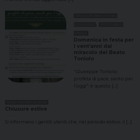
ARTE SACRA BENI CULTURALI
,
ECCLESIASTICI
ISTITUTO BEATO
TONIOLO
Domenica in festa per
i vent’anni dal
miracolo del Beato
Toniolo
“Giuseppe Toniolo:
profeta di pace, santo per
l’oggi”: è questo [...]
MUSEO ANTONIO DE NARDI
Chiusure estive
Si informano i gentili utenti che, nel periodo estivo, il [...]