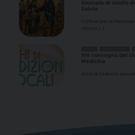
Giornata di studio de
Salute
L’Ufficio per la Pastorale
Vittorio [...]
,
,
CULTURA
FORANIA VITTORIO
XIV convegno del cic
Medicina
Archi di tradizioni epocali