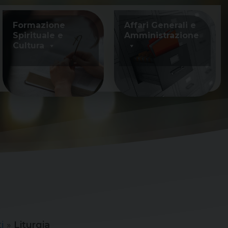
Formazione
Affari Generali e
Spirituale e
Amministrazione
Cultura
i
»
Liturgia