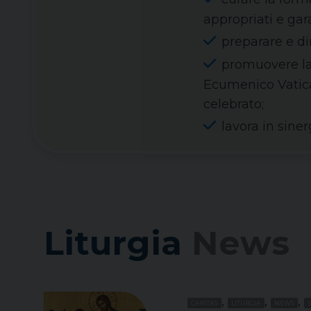
appropriati e gar
preparare e di
promuovere la
Ecumenico Vatica
celebrato;
lavora in siner
Liturgia
News
,
,
,
CARITAS
LITURGIA
NEWS