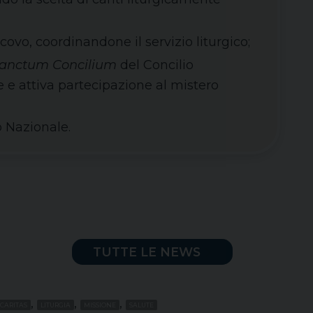
covo, coordinandone il servizio liturgico;
sanctum Concilium
del Concilio
 e attiva partecipazione al mistero
co Nazionale.
TUTTE LE NEWS
,
,
,
CARITAS
LITURGIA
MISSIONE
SALUTE