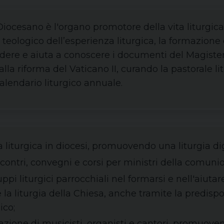
 Diocesano è l'organo promotore della vita liturgic
teologico dell’esperienza liturgica, la formazione 
ndere e aiuta a conoscere i documenti del Magistero
lla riforma del Vaticano II, curando la pastorale lit
alendario liturgico annuale.
ta liturgica in diocesi, promuovendo una liturgia di
ontri, convegni e corsi per ministri della comunione,
uppi liturgici parrocchiali nel formarsi e nell'aiu
la liturgia della Chiesa, anche tramite la predispo
ico;
azione di musicisti, organisti e cantori, promuoven