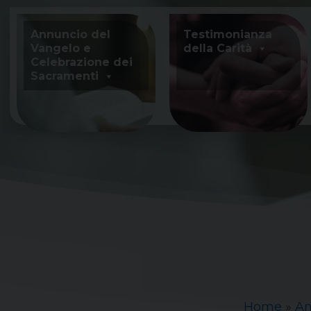
Skip
to
Annuncio del
Testimonianza
content
Vangelo e
della Carità
Celebrazione dei
Sacramenti
Home
»
An