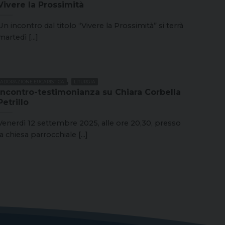
Vivere la Prossimità
Un incontro dal titolo “Vivere la Prossimità” si terrà
martedì [...]
,
ADORAZIONE EUCARISTICA
LITURGIA
Incontro-testimonianza su Chiara Corbella
Petrillo
Venerdì 12 settembre 2025, alle ore 20,30, presso
la chiesa parrocchiale [...]