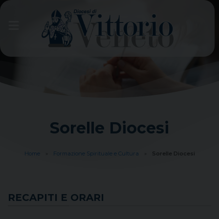
Skip
to
content
Sorelle Diocesi
Home
»
Formazione Spirituale e Cultura
»
Sorelle Diocesi
RECAPITI E ORARI