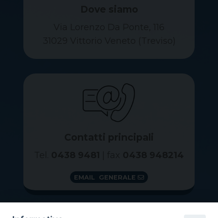
Dove siamo
Via Lorenzo Da Ponte, 116
31029 Vittorio Veneto (Treviso)
Contatti principali
Tel.
0438 9481
| fax
0438 948214
EMAIL GENERALE