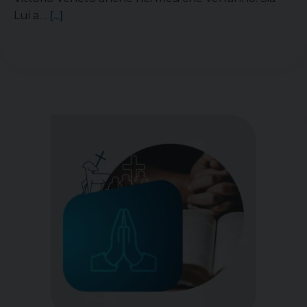
Lui a…
[...]