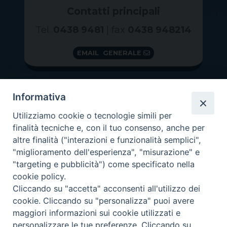
Contatti principali
Tel.
0438 9481
| fax
0438 948214
EMAIL GENERALE
Informativa
Utilizziamo cookie o tecnologie simili per
finalità tecniche e, con il tuo consenso, anche per
altre finalità ("interazioni e funzionalità semplici",
"miglioramento dell'esperienza", "misurazione" e
"targeting e pubblicità") come specificato nella
GRAZIE PER IL TUO AIUTO
cookie policy.
Insieme per la Diocesi
Cliccando su "accetta" acconsenti all'utilizzo dei
cookie. Cliccando su "personalizza" puoi avere
maggiori informazioni sui cookie utilizzati e
personalizzare le tue preferenze. Cliccando su