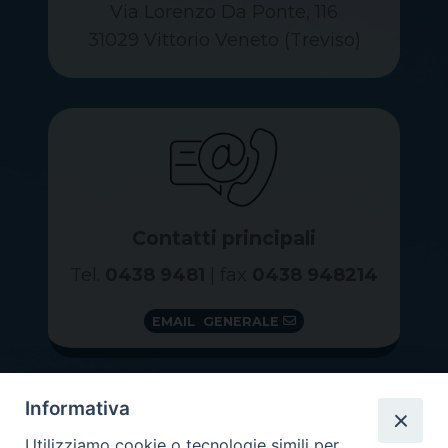
Via Lorenzo Da Ponte, 116
31029 Vittorio Veneto (Treviso)
Contatti principali
Tel.
0438 9481
| fax
0438 948214
EMAIL GENERALE
Informativa
Utilizziamo cookie o tecnologie simili per