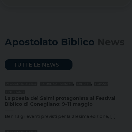
Apostolato Biblico
News
TUTTE LE NEWS
,
,
,
APOSTOLATO BIBLICO
COMUNICATI STAMPA
CULTURA
FORANIA
CONEGLIANO
La poesia dei Salmi protagonista al Festival
Biblico di Conegliano: 9-11 maggio
Ben 13 gli eventi previsti per la 21esima edizione, [...]
APOSTOLATO BIBLICO