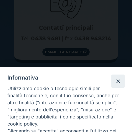
Contatti principali
Tel.
0438 9481
| fax
0438 948214
EMAIL GENERALE
Informativa
Utilizziamo cookie o tecnologie simili per
finalità tecniche e, con il tuo consenso, anche per
altre finalità ("interazioni e funzionalità semplici",
"miglioramento dell'esperienza", "misurazione" e
"targeting e pubblicità") come specificato nella
GRAZIE PER IL TUO AIUTO
cookie policy.
Insieme per la Diocesi
Cliccando su "accetta" acconsenti all'utilizzo dei