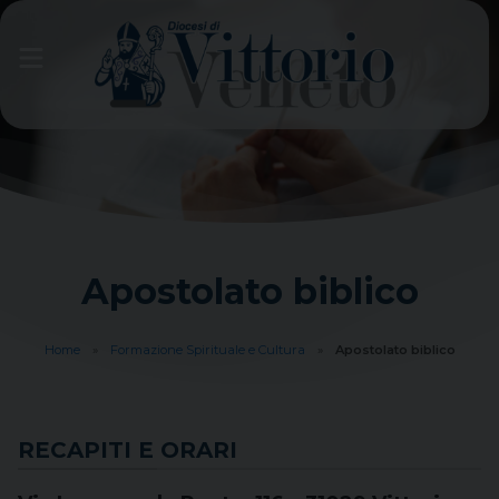
Skip
to
content
Apostolato biblico
Home
»
Formazione Spirituale e Cultura
»
Apostolato biblico
RECAPITI E ORARI