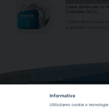
ARTE SACRA BENI CULTURALI ECCLESI
Linee guida per la Ve
Culturale (V.I.C.)
L’Ufficio Beni Culturali E
pubblicato le istruzioni [.
Informativa
Utilizziamo cookie o tecnologie s