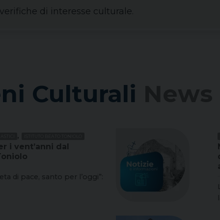
erifiche di interesse culturale.
ni Culturali
News
,
ASTICI
ISTITUTO BEATO TONIOLO
r i vent’anni dal
Toniolo
ta di pace, santo per l’oggi”:
l