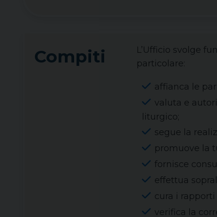
L’Ufficio svolge fu
Compiti
particolare:
affianca le par
valuta e auto
liturgico;
segue la reali
promuove la tu
fornisce consu
effettua sopral
cura i rapport
verifica la co