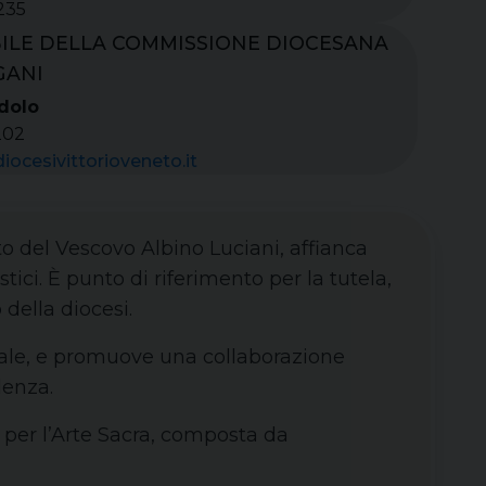
235
ILE DELLA COMMISSIONE DIOCESANA
GANI
dolo
202
ocesivittorioveneto.it
reto del Vescovo Albino Luciani, affianca
tici. È punto di riferimento per la tutela,
 della diocesi.
orale, e promuove una collaborazione
denza.
 per l’Arte Sacra, composta da