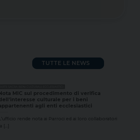
TUTTE LE NEWS
ARTE SACRA BENI CULTURALI ECCLESIASTICI
Nota MIC sul procedimento di verifica
dell’interesse culturale per i beni
appartenenti agli enti ecclesiastici
L’ufficio rende nota ai Parroci ed ai loro collaboratori
a [...]