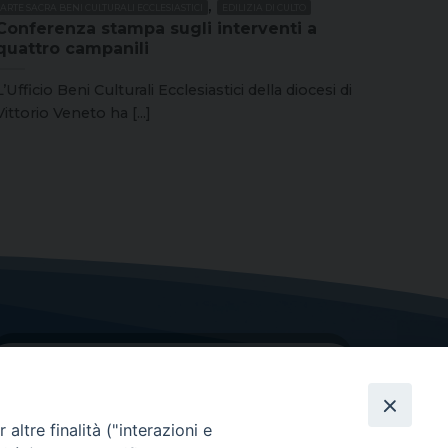
,
ARTE SACRA BENI CULTURALI ECCLESIASTICI
EDILIZIA DI CULTO
Conferenza stampa sugli interventi a
quattro campanili
L’Ufficio Beni Culturali Ecclesiastici della diocesi di
Vittorio Veneto ha [...]
altre finalità ("interazioni e