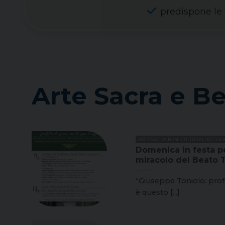
predispone le v
Arte Sacra e Be
ARTE SACRA BENI CULTURALI ECCLESI
Domenica in festa pe
miracolo del Beato 
“Giuseppe Toniolo: profe
è questo [...]