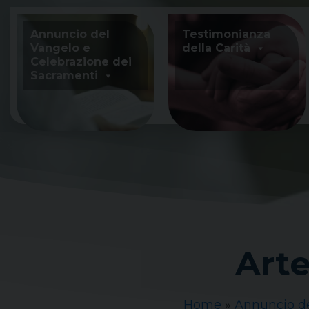
Skip
to
Annuncio del
Testimonianza
content
Vangelo e
della Carità
Celebrazione dei
Sacramenti
Arte
Home
»
Annuncio de