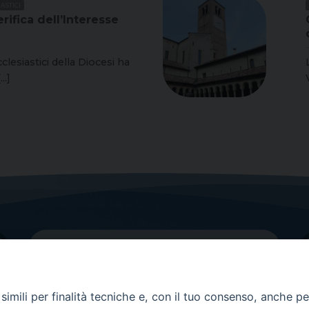
ASTICI
rifica dell’Interesse
cclesiastici della Diocesi ha
..]
imili per finalità tecniche e, con il tuo consenso, anche per 