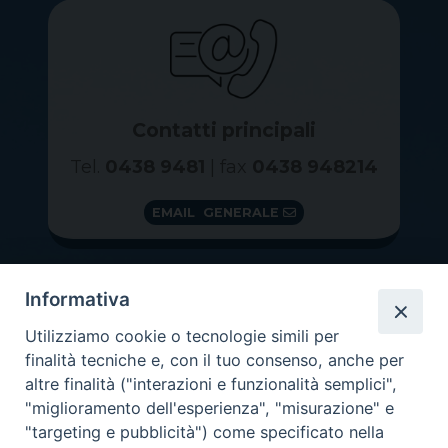
Contatti principali
Tel.
0438 9481
| fax
0438 948214
EMAIL GENERALE
Informativa
Utilizziamo cookie o tecnologie simili per
finalità tecniche e, con il tuo consenso, anche per
altre finalità ("interazioni e funzionalità semplici",
"miglioramento dell'esperienza", "misurazione" e
"targeting e pubblicità") come specificato nella
GRAZIE PER IL TUO AIUTO