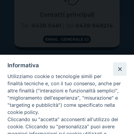
Contatti principali
Tel.
0438 9481
| fax
0438 948214
EMAIL GENERALE
Informativa
Utilizziamo cookie o tecnologie simili per
finalità tecniche e, con il tuo consenso, anche per
altre finalità ("interazioni e funzionalità semplici",
"miglioramento dell'esperienza", "misurazione" e
"targeting e pubblicità") come specificato nella
GRAZIE PER IL TUO AIUTO
cookie policy.
Insieme per la Diocesi
Cliccando su "accetta" acconsenti all'utilizzo dei
cookie. Cliccando su "personalizza" puoi avere
maggiori informazioni sui cookie utilizzati e