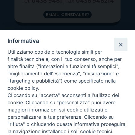
Tel.
0438 9481
| fax
0438 948214
EMAIL GENERALE
Informativa
Utilizziamo cookie o tecnologie simili per
finalità tecniche e, con il tuo consenso, anche per
altre finalità ("interazioni e funzionalità semplici",
"miglioramento dell'esperienza", "misurazione" e
"targeting e pubblicità") come specificato nella
GRAZIE PER IL TUO AIUTO
cookie policy.
Insieme per la Diocesi
Cliccando su "accetta" acconsenti all'utilizzo dei
cookie. Cliccando su "personalizza" puoi avere
maggiori informazioni sui cookie utilizzati e
personalizzare le tue preferenze. Cliccando su
"rifiuta" o chiudendo questa informativa proseguirai
Copyright 2026 ©
Diocesi di Vittorio Veneto
-
Privacy
la navigazione installando i soli cookie tecnici.
Policy