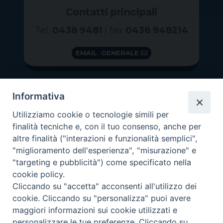
Contatti principali
Tel.
0438 9481
| fax
0438 948214
EMAIL GENERALE
Informativa
Utilizziamo cookie o tecnologie simili per
finalità tecniche e, con il tuo consenso, anche per
altre finalità ("interazioni e funzionalità semplici",
"miglioramento dell'esperienza", "misurazione" e
"targeting e pubblicità") come specificato nella
GRAZIE PER IL TUO AIUTO
cookie policy.
Insieme per la Diocesi
Cliccando su "accetta" acconsenti all'utilizzo dei
cookie. Cliccando su "personalizza" puoi avere
maggiori informazioni sui cookie utilizzati e
personalizzare le tue preferenze. Cliccando su