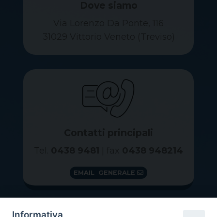
Dove siamo
Via Lorenzo Da Ponte, 116
31029 Vittorio Veneto (Treviso)
Contatti principali
Tel.
0438 9481
| fax
0438 948214
EMAIL GENERALE
Informativa