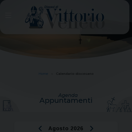
Skip
to
content
Home
»
Calendario diocesano
Agenda
Appuntamenti
‹
›
Agosto 2026