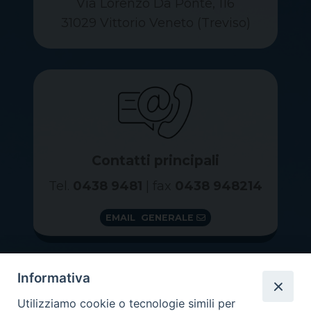
Via Lorenzo Da Ponte, 116
31029 Vittorio Veneto (Treviso)
Contatti principali
Tel.
0438 9481
| fax
0438 948214
EMAIL GENERALE
Informativa
Utilizziamo cookie o tecnologie simili per