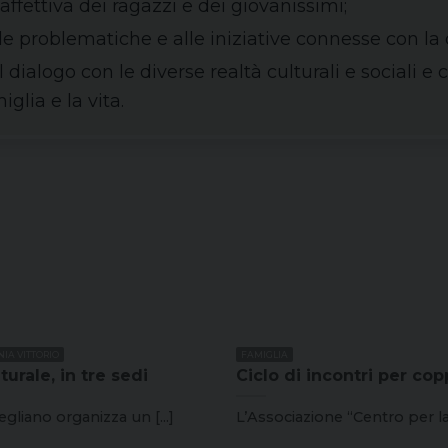
affettiva dei ragazzi e dei giovanissimi;
lle problematiche e alle iniziative connesse con la 
il dialogo con le diverse realtà culturali e sociali e 
iglia e la vita.
IA VITTORIO
FAMIGLIA
turale, in tre sedi
Ciclo di incontri per cop
gliano organizza un [...]
L’Associazione “Centro per l