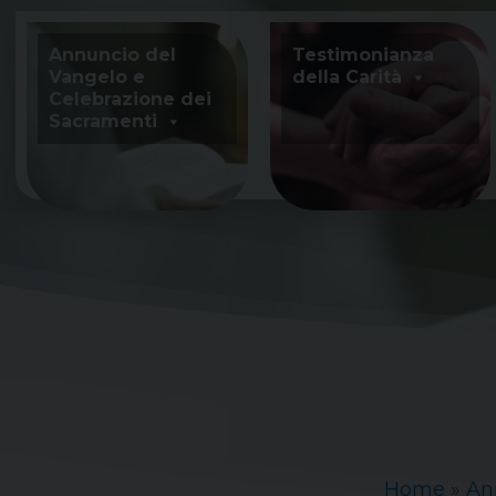
Skip
to
Annuncio del
Testimonianza
content
Vangelo e
della Carità
Celebrazione dei
Sacramenti
Home
»
An