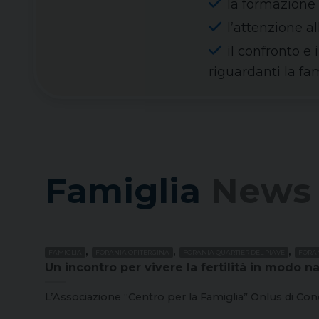
la formazione 
l’attenzione a
il confronto e 
riguardanti la fam
Famiglia
News
,
,
,
FAMIGLIA
FORANIA OPITERGINA
FORANIA QUARTIER DEL PIAVE
FORAN
Un incontro per vivere la fertilità in modo na
L’Associazione “Centro per la Famiglia” Onlus di Cone