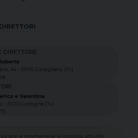
DIRETTORI
E DIRETTORE
Roberto
re, 44 - 31015 Conegliano (Tv)
058
TORI
erico e Valentina
b - 31013 Codognè (Tv)
675
ollocare e mantenere la propria attività