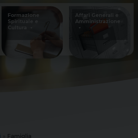
Formazione
Affari Generali e
Spirituale e
Amministrazione
Cultura
i
»
Famiglia