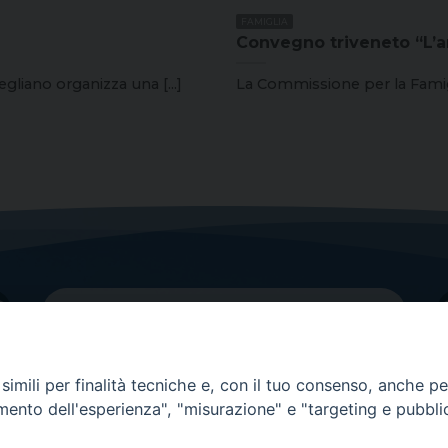
FAMIGLIA
Convegno triveneto “L’ar
gliano organizza una [...]
La Commissione per la Famiglia
imili per finalità tecniche e, con il tuo consenso, anche per 
amento dell'esperienza", "misurazione" e "targeting e pubbli
Contatti principali