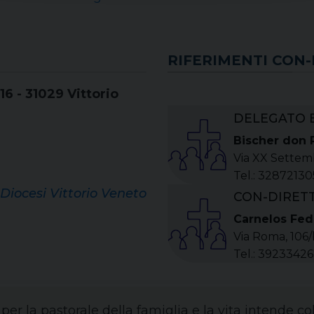
RIFERIMENTI CON-
16 - 31029 Vittorio
DELEGATO 
Bischer don 
Via XX Settemb
Tel.: 3287213
 Diocesi Vittorio Veneto
CON-DIRET
Carnelos Fed
Via Roma, 106/
Tel.: 3923342
 per la pastorale della famiglia e la vita intende c