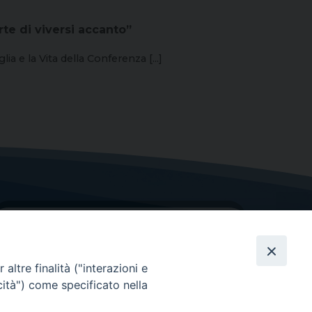
te di viversi accanto”
 e la Vita della Conferenza [...]
altre finalità ("interazioni e
cità") come specificato nella