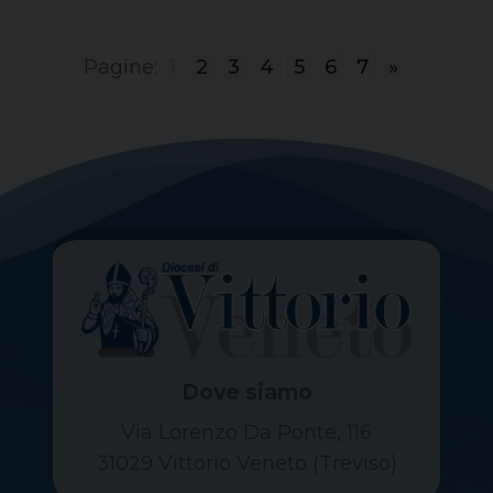
Pagine:
1
2
3
4
5
6
7
»
Dove siamo
Via Lorenzo Da Ponte, 116
31029 Vittorio Veneto (Treviso)