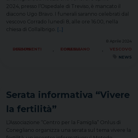
2024, presso l’Ospedale di Treviso, è mancato il
diacono Ugo Bravo. I funerali saranno celebrati dal
vescovo Corrado lunedì 8, alle ore 16.00, nella
chiesa di Collalbrigo.
[...]
8 Aprile 2024
,
,
DIACONI PERMANENTI
FORANIA CONEGLIANO
VESCOVO
NEWS
Serata informativa “Vivere
la fertilità”
L’Associazione “Centro per la Famiglia” Onlus di
Conegliano organizza una serata sul tema vivere la
fertilità, un incontro informativosul Metodo