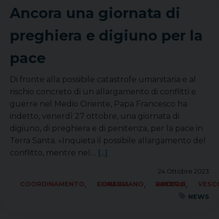
Ancora una giornata di
preghiera e digiuno per la
pace
Di fronte alla possibile catastrofe umanitaria e al
rischio concreto di un allargamento di conflitti e
guerre nel Medio Oriente, Papa Francesco ha
indetto, venerdì 27 ottobre, una giornata di
digiuno, di preghiera e di penitenza, per la pace in
Terra Santa. «Inquieta il possibile allargamento del
conflitto, mentre nel…
[...]
24 Ottobre 2023
,
,
,
COORDINAMENTO
FORANIA CONEGLIANO
SOCIALE LAVORO PACE
VESC
NEWS