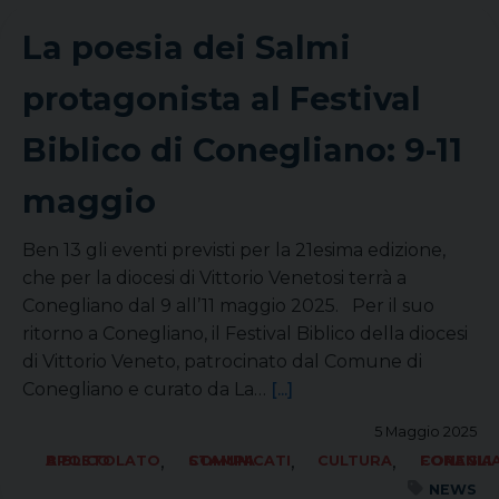
La poesia dei Salmi
protagonista al Festival
Biblico di Conegliano: 9-11
maggio
Ben 13 gli eventi previsti per la 21esima edizione,
che per la diocesi di Vittorio Venetosi terrà a
Conegliano dal 9 all’11 maggio 2025. Per il suo
ritorno a Conegliano, il Festival Biblico della diocesi
di Vittorio Veneto, patrocinato dal Comune di
Conegliano e curato da La…
[...]
5 Maggio 2025
,
,
,
APOSTOLATO BIBLICO
COMUNICATI STAMPA
CULTURA
FORANIA CONEG
NEWS