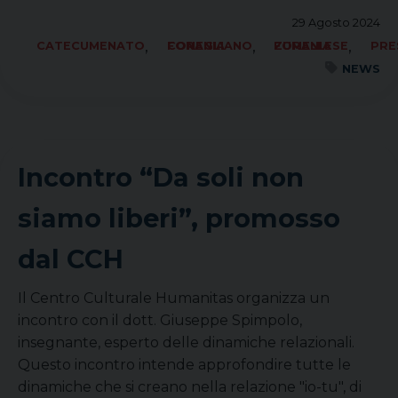
29 Agosto 2024
,
,
,
CATECUMENATO
FORANIA CONEGLIANO
FORANIA ZUMELLESE
PRE
NEWS
Incontro “Da soli non
siamo liberi”, promosso
dal CCH
Il Centro Culturale Humanitas organizza un
incontro con il dott. Giuseppe Spimpolo,
insegnante, esperto delle dinamiche relazionali.
Questo incontro intende approfondire tutte le
dinamiche che si creano nella relazione "io-tu", di