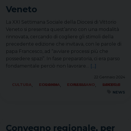
Veneto
La XXI Settimana Sociale della Diocesi di Vittorio
Veneto si presenta quest’anno con una modalità
rinnovata, cercando di cogliere gli stimoli della
precedente edizione che invitava, con le parole di
papa Francesco, ad “avviare processi più che
possedere spazi”. In fase preparatoria, ci era parso
fondamentale perciò non lavorare…
[...]
22 Gennaio 2024
,
,
,
CULTURA
FORANIA COLONNA
FORANIA CONEGLIANO
SOCIALE LAVORO PACE
NEWS
Convegno regionale, per