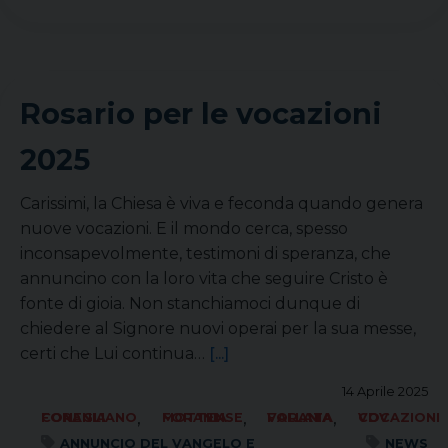
Rosario per le vocazioni
2025
Carissimi, la Chiesa è viva e feconda quando genera
nuove vocazioni. E il mondo cerca, spesso
inconsapevolmente, testimoni di speranza, che
annuncino con la loro vita che seguire Cristo è
fonte di gioia. Non stanchiamoci dunque di
chiedere al Signore nuovi operai per la sua messe,
certi che Lui continua…
[...]
14 Aprile 2025
,
,
,
FORANIA CONEGLIANO
FORANIA MOTTENSE
FORANIA VALLATA
VOCAZIONI CDV
ANNUNCIO DEL VANGELO E
NEWS