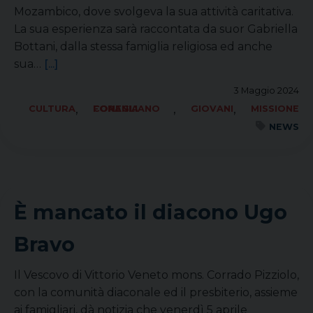
Mozambico, dove svolgeva la sua attività caritativa.
La sua esperienza sarà raccontata da suor Gabriella
Bottani, dalla stessa famiglia religiosa ed anche
sua…
[...]
3 Maggio 2024
,
,
,
CULTURA
FORANIA CONEGLIANO
GIOVANI
MISSIONE
NEWS
È mancato il diacono Ugo
Bravo
Il Vescovo di Vittorio Veneto mons. Corrado Pizziolo,
con la comunità diaconale ed il presbiterio, assieme
ai famigliari, dà notizia che venerdì 5 aprile