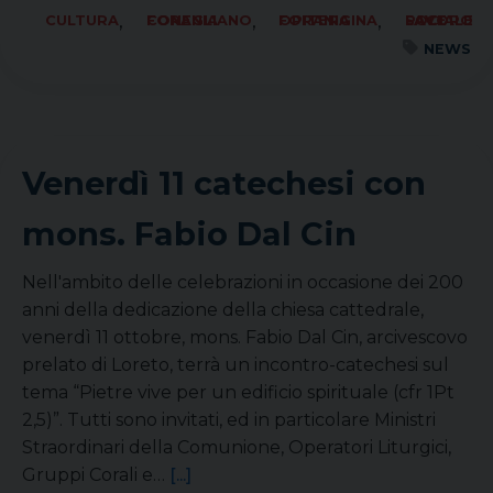
,
,
,
CULTURA
FORANIA CONEGLIANO
FORANIA OPITERGINA
SOCIALE LAVORO PACE
NEWS
Venerdì 11 catechesi con
mons. Fabio Dal Cin
Nell'ambito delle celebrazioni in occasione dei 200
anni della dedicazione della chiesa cattedrale,
venerdì 11 ottobre, mons. Fabio Dal Cin, arcivescovo
prelato di Loreto, terrà un incontro-catechesi sul
tema “Pietre vive per un edificio spirituale (cfr 1Pt
2,5)”. Tutti sono invitati, ed in particolare Ministri
Straordinari della Comunione, Operatori Liturgici,
Gruppi Corali e…
[...]