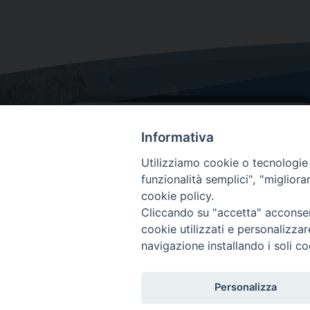
Informativa
Utilizziamo cookie o tecnologie s
funzionalità semplici", "miglior
cookie policy.
Dove siamo
Cliccando su "accetta" acconsent
Via Lorenzo Da Ponte, 116
cookie utilizzati e personalizza
31029 Vittorio Veneto (Treviso)
navigazione installando i soli co
Personalizza