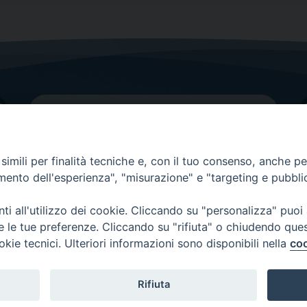
imili per finalità tecniche e, con il tuo consenso, anche per 
amento dell'esperienza", "misurazione" e "targeting e pubbli
Contatti principali
Tel.
0438 9481
| fax
0438 948214
i all'utilizzo dei cookie. Cliccando su "personalizza" puoi
re le tue preferenze. Cliccando su "rifiuta" o chiudendo que
EMAIL GENERALE
okie tecnici. Ulteriori informazioni sono disponibili nella
coo
Rifiuta
Copyright 2026 ©
Diocesi di Vittorio Veneto
-
Privacy Policy