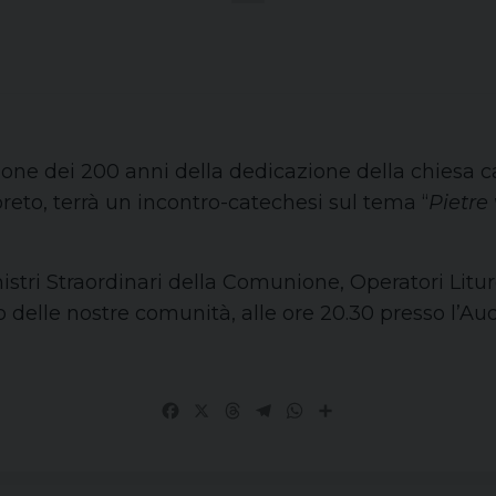
ione dei 200 anni della dedicazione della chiesa ca
oreto, terrà un incontro-catechesi sul tema “
Pietre 
nistri Straordinari della Comunione, Operatori Litur
no delle nostre comunità, alle ore 20.30 presso l’A
Facebook
X
Threads
Telegram
WhatsApp
Share