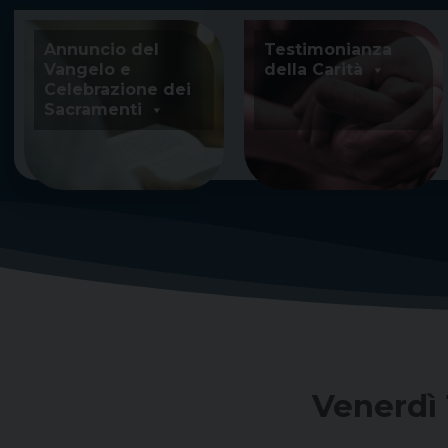
Skip
to
Annuncio del
Testimonianza
content
Vangelo e
della Carità
Celebrazione dei
Sacramenti
Venerdì 