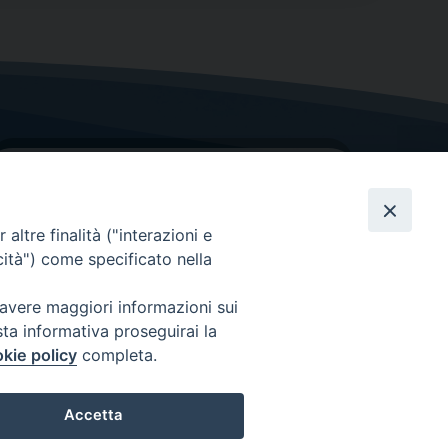
altre finalità ("interazioni e
cità") come specificato nella
GRAZIE PER IL TUO AIUTO
 avere maggiori informazioni sui
sta informativa proseguirai la
Insieme per la Diocesi
kie policy
completa.
Accetta