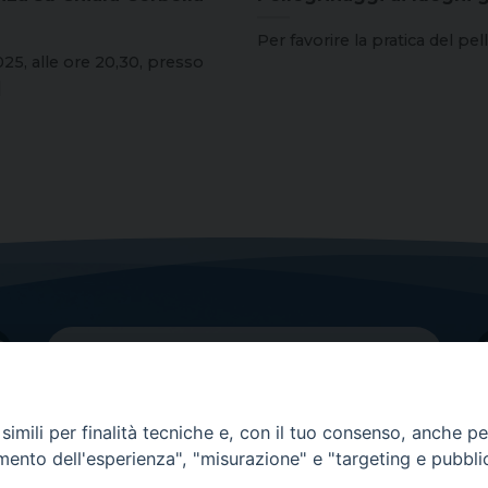
Per favorire la pratica del pell
25, alle ore 20,30, presso
]
imili per finalità tecniche e, con il tuo consenso, anche per 
amento dell'esperienza", "misurazione" e "targeting e pubbli
Contatti principali