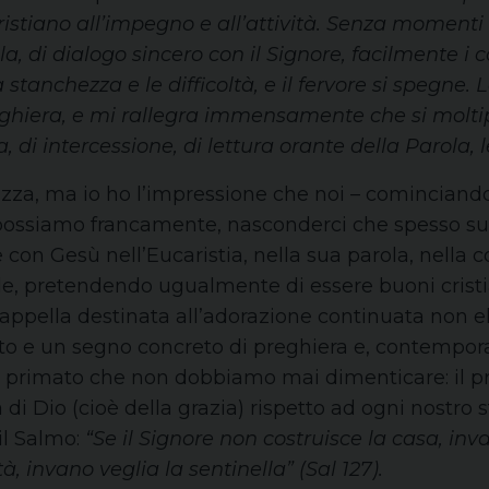
ristiano all’impegno e all’attività. Senza momenti 
a, di dialogo sincero con il Signore, facilmente i c
 stanchezza e le difficoltà, e il fervore si spegne
hiera, e mi rallegra immensamente che si moltiplich
, di intercessione, di lettura orante della Parola, 
ezza, ma io ho l’impressione che noi – comincian
ossiamo francamente, nasconderci che spesso subi
con Gesù nell’Eucaristia, nella sua parola, nella c
e, pretendendo ugualmente di essere buoni cristi
a cappella destinata all’adorazione continuata no
tto e un segno concreto di preghiera e, contempo
n primato che non dobbiamo mai dimenticare: il pr
di Dio (cioè della grazia) rispetto ad ogni nostro s
 il Salmo:
“Se il Signore non costruisce la casa, invan
tà, invano veglia la sentinella” (Sal 127).