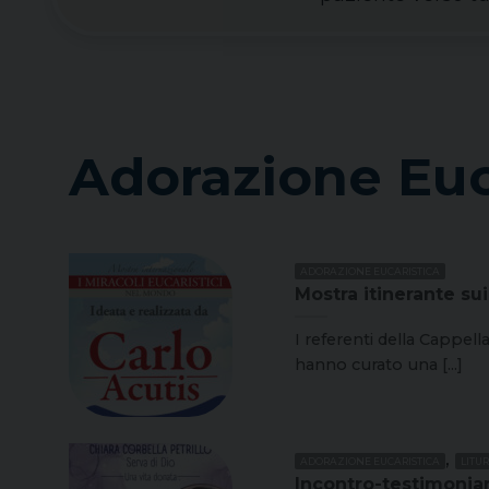
Adorazione Euc
ADORAZIONE EUCARISTICA
Mostra itinerante sui
I referenti della Cappel
hanno curato una [...]
,
ADORAZIONE EUCARISTICA
LITU
Incontro-testimonia