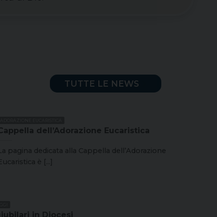
TUTTE LE NEWS
ADORAZIONE EUCARISTICA
Cappella dell’Adorazione Eucaristica
La pagina dedicata alla Cappella dell’Adorazione
Eucaristica è [...]
GGI
iubilari in Diocesi