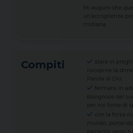
Mi auguro che ques
un’accoglienza posi
cristiana.
Compiti
stare in pregh
riscoprire la dime
Parola di Dio;
fermarsi in ad
bisognose del suo
per noi fonte di 
con la forza ri
mondo, portando l
paziente verso tut