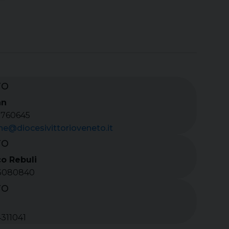
TO
an
7760645
ne@diocesivittorioveneto.it
TO
o Rebuli
/3080840
TO
a
4311041