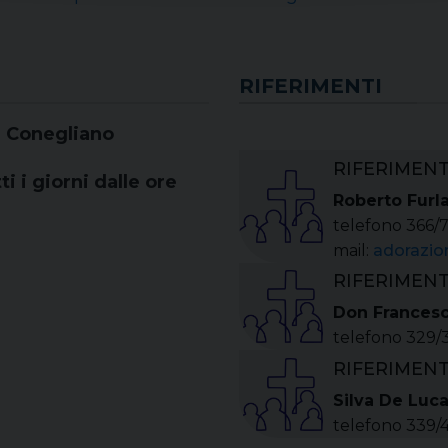
RIFERIMENTI
32 Conegliano
RIFERIMEN
ti i giorni dalle ore
Roberto Furl
telefono 366/
mail:
adorazio
RIFERIMEN
Don Francesc
telefono 329
RIFERIMEN
Silva De Luc
telefono 339/