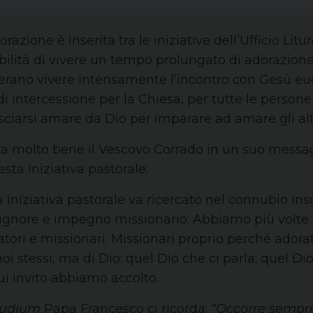
orazione è inserita tra le iniziative dell’Ufficio Li
ibilità di vivere un tempo prolungato di adorazione
erano vivere intensamente l’incontro con Gesù eu
i intercessione per la Chiesa, per tutte le persone i
sciarsi amare da Dio per imparare ad amare gli altr
a molto bene il Vescovo Corrado in un suo messag
esta iniziativa pastorale:
a iniziativa pastorale va ricercato nel connubio ins
 Signore e impegno missionario. Abbiamo più volte
atori e missionari. Missionari proprio perché adorat
oi stessi, ma di Dio: quel Dio che ci parla; quel Dio
ui invito abbiamo accolto.
audium
Papa Francesco ci ricorda:
“Occorre sempre