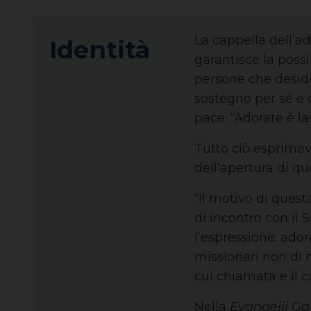
La cappella dell’ad
Identità
garantisce la poss
persone che desid
sostegno per sé e d
pace. “Adorare è la
Tutto ciò esprimev
dell’apertura di qu
“Il motivo di quest
di incontro con il
l’espressione: ador
missionari non di n
cui chiamata e il c
Nella
Evangelii G