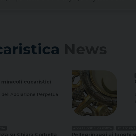
aristica
News
 miracoli eucaristici
la dell’Adorazione Perpetua
,
RGIA
ADORAZIONE EUCARISTICA
PELLEGRINA
nza su Chiara Corbella
Pellegrinaggi ai luoghi g