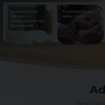
Skip
to
Annuncio del
Testimonianza
content
Vangelo e
della Carità
Celebrazione dei
Sacramenti
Ad
Home
»
Forma