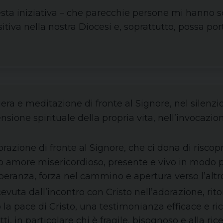
ta iniziativa – che parecchie persone mi hanno sol
tiva nella nostra Diocesi e, soprattutto, possa port
iera e meditazione di fronte al Signore, nel silenz
nsione spirituale della propria vita, nell’invocazion
orazione di fronte al Signore, che ci dona di riscop
 amore misericordioso, presente e vivo in modo pa
speranza, forza nel cammino e apertura verso l’altr
cevuta dall’incontro con Cristo nell’adorazione, rito
a pace di Cristo, una testimonianza efficace e ri
ti, in particolare chi è fragile, bisognoso e alla rice