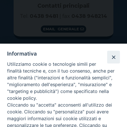
Contatti principali
Tel.
0438 9481
| fax
0438 948214
EMAIL GENERALE
Informativa
Utilizziamo cookie o tecnologie simili per
finalità tecniche e, con il tuo consenso, anche per
altre finalità ("interazioni e funzionalità semplici",
"miglioramento dell'esperienza", "misurazione" e
"targeting e pubblicità") come specificato nella
GRAZIE PER IL TUO AIUTO
cookie policy.
Insieme per la Diocesi
Cliccando su "accetta" acconsenti all'utilizzo dei
cookie. Cliccando su "personalizza" puoi avere
maggiori informazioni sui cookie utilizzati e
personalizzare le tue preferenze. Cliccando su