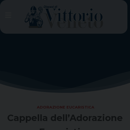
Skip
to
content
ADORAZIONE EUCARISTICA
Cappella dell’Adorazione