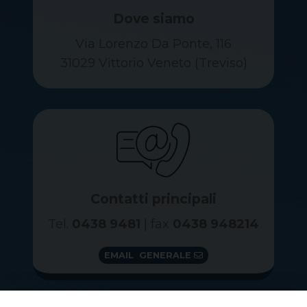
Dove siamo
Via Lorenzo Da Ponte, 116
31029 Vittorio Veneto (Treviso)
Contatti principali
Tel.
0438 9481
| fax
0438 948214
EMAIL GENERALE