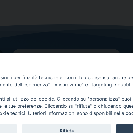
imili per finalità tecniche e, con il tuo consenso, anche per 
amento dell'esperienza", "misurazione" e "targeting e pubbli
Contatti principali
Tel.
0438 9481
| fax
0438 948214
i all'utilizzo dei cookie. Cliccando su "personalizza" puoi
re le tue preferenze. Cliccando su "rifiuta" o chiudendo que
EMAIL GENERALE
okie tecnici. Ulteriori informazioni sono disponibili nella
coo
Rifiuta