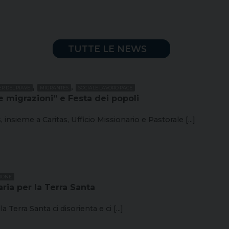
TUTTE LE NEWS
,
,
R DEL PIAVE
MIGRANTES
SOCIALE LAVORO PACE
 migrazioni” e Festa dei popoli
insieme a Caritas, Ufficio Missionario e Pastorale [...]
IONE
ria per la Terra Santa
Terra Santa ci disorienta e ci [...]