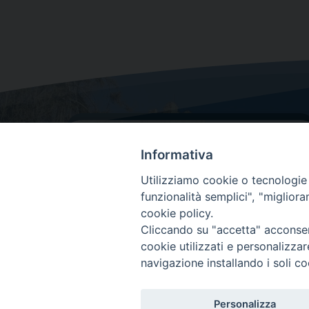
Informativa
Utilizziamo cookie o tecnologie s
funzionalità semplici", "miglior
cookie policy.
Dove siamo
Cliccando su "accetta" acconsent
Via Lorenzo Da Ponte, 116
cookie utilizzati e personalizza
31029 Vittorio Veneto (Treviso)
navigazione installando i soli co
Personalizza