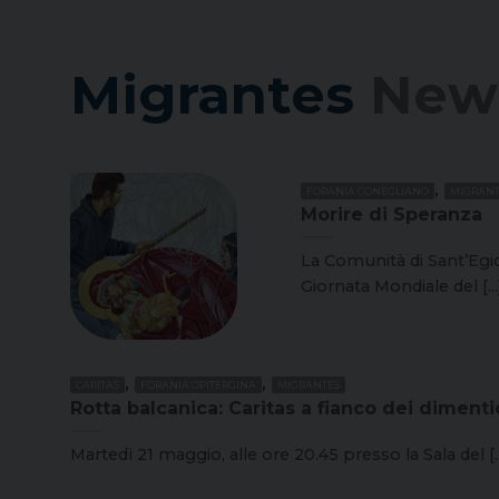
Migrantes
New
,
FORANIA CONEGLIANO
MIGRANT
Morire di Speranza
La Comunità di Sant’Egid
Giornata Mondiale del [...
,
,
CARITAS
FORANIA OPITERGINA
MIGRANTES
Rotta balcanica: Caritas a fianco dei dimenti
Martedì 21 maggio, alle ore 20.45 presso la Sala del [..