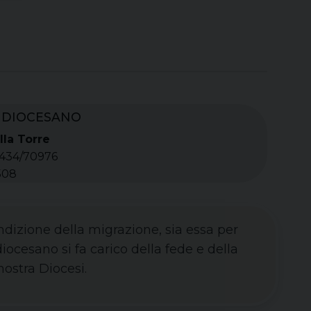
 DIOCESANO
lla Torre
 0434/70976
508
ndizione della migrazione, sia essa per
diocesano si fa carico della fede e della
nostra Diocesi.