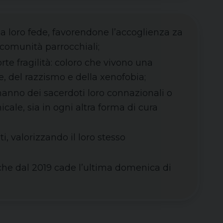
e la loro fede, favorendone l’accoglienza za
e comunità parrocchiali;
rte fragilità: coloro che vivono una
re, del razzismo e della xenofobia;
e hanno dei sacerdoti loro connazionali o
cale, sia in ogni altra forma di cura
i, valorizzando il loro stesso
 che dal 2019 cade l’ultima domenica di