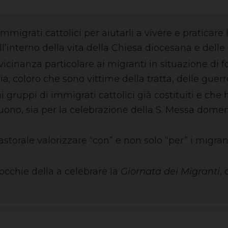
immigrati cattolici per aiutarli a vivere e praticar
all’interno della vita della Chiesa diocesana e dell
icinanza particolare ai migranti in situazione di fo
ia; coloro che sono vittime della tratta, delle guer
ai gruppi di immigrati cattolici già costituiti e ch
guono, sia per la celebrazione della S. Messa domeni
storale valorizzare “con” e non solo “per” i migrant
rocchie della a celebrare la
Giornata dei Migranti
,