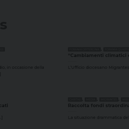
s
,
ES
FORANIA OPITERGINA
FORANIA QUARTIE
“Cambiamenti climatici e
io, in occasione della
L’Ufficio diocesano Migrantes, 
]
,
,
,
CARITAS
MEDIA
MIGRANTES
MISS
cati
Raccolta fondi straordina
.]
La situazione drammatica della 