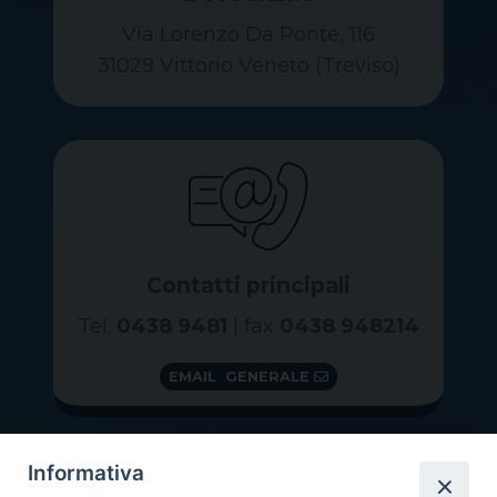
Via Lorenzo Da Ponte, 116
31029 Vittorio Veneto (Treviso)
Contatti principali
Tel.
0438 9481
| fax
0438 948214
EMAIL GENERALE
Informativa