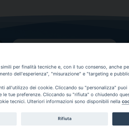
imili per finalità tecniche e, con il tuo consenso, anche per 
amento dell'esperienza", "misurazione" e "targeting e pubbli
Contatti principali
Tel.
0438 9481
| fax
0438 948214
i all'utilizzo dei cookie. Cliccando su "personalizza" puoi
re le tue preferenze. Cliccando su "rifiuta" o chiudendo que
EMAIL GENERALE
okie tecnici. Ulteriori informazioni sono disponibili nella
coo
Rifiuta
Copyright 2026 ©
Diocesi di Vittorio Veneto
-
Privacy Policy