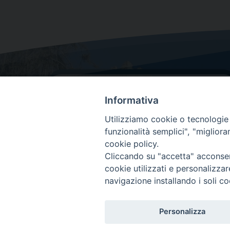
Informativa
Utilizziamo cookie o tecnologie s
funzionalità semplici", "miglior
cookie policy.
Dove siamo
Cliccando su "accetta" acconsent
Via Lorenzo Da Ponte, 116
cookie utilizzati e personalizza
31029 Vittorio Veneto (Treviso)
navigazione installando i soli co
Personalizza