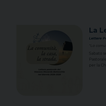
La L
Lettere P
“La comun
Sabato se
Pastorale
per la Ch