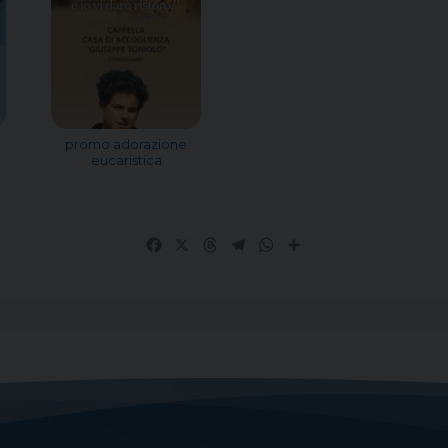
promo adorazione
eucaristica
Facebook
X
Threads
Telegram
WhatsApp
Share