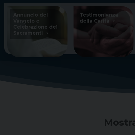
Skip
to
Annuncio del
Testimonianza
content
Vangelo e
della Carità
Celebrazione dei
Sacramenti
Mostra