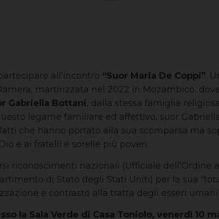
partecipare all’incontro
“Suor Maria De Coppi”
. U
amera, martirizzata nel 2022 in Mozambico, dove sv
r Gabriella Bottani
, dalla stessa famiglia religi
uesto legame familiare ed affettivo, suor Gabriella n
ici fatti che hanno portato alla sua scomparsa ma so
o e ai fratelli e sorelle più poveri.
si riconoscimenti nazionali (Ufficiale dell’Ordine 
artimento di Stato degli Stati Uniti) per la sua “to
zazione e contrasto alla tratta degli esseri umani”
sso la Sala Verde di Casa Toniolo, venerdì 10 m