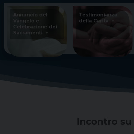
Skip
to
Annuncio del
Testimonianza
content
Vangelo e
della Carità
Celebrazione dei
Sacramenti
Incontro su