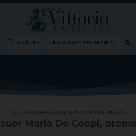
LA DIOCESI
IL VESCOVO E STRUTTURE SINODALI
CULTURA
,
FORANIA CONEGLIANO
,
GIOVANI
,
MISSIONE
 suor Maria De Coppi, prom