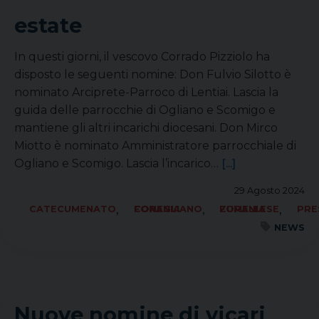
estate
In questi giorni, il vescovo Corrado Pizziolo ha
disposto le seguenti nomine: Don Fulvio Silotto è
nominato Arciprete-Parroco di Lentiai. Lascia la
guida delle parrocchie di Ogliano e Scomigo e
mantiene gli altri incarichi diocesani. Don Mirco
Miotto è nominato Amministratore parrocchiale di
Ogliano e Scomigo. Lascia l’incarico…
[...]
29 Agosto 2024
,
,
,
CATECUMENATO
FORANIA CONEGLIANO
FORANIA ZUMELLESE
PRE
NEWS
Nuove nomine di vicari