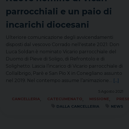
parrocchiali e un paio di
incarichi diocesani
Ulteriore comunicazione degli avvicendamenti
disposti dal vescovo Corrado nell'estate 2021: Don
Luca Soldan è nominato Vicario parrocchiale del
Duomo di Pieve di Soligo, di Refrontolo e di
Solighetto. Lascia l’incarico di Vicario parrocchiale di
Collalbrigo, Parè e San Pio X in Conegliano assunto
nel 2019. Nel contempo assume l’animazione…
[...]
5 Agosto 2021
,
,
,
CANCELLERIA
CATECUMENATO
MISSIONE
PRES
DALLA CANCELLERIA
NEWS