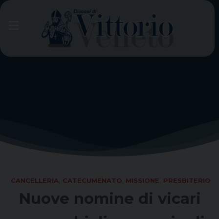
Skip
to
content
CANCELLERIA
,
CATECUMENATO
,
MISSIONE
,
PRESBITERIO
Nuove nomine di vicari