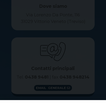
Dove siamo
Via Lorenzo Da Ponte, 116
31029 Vittorio Veneto (Treviso)
Contatti principali
Tel.
0438 9481
| fax
0438 948214
EMAIL GENERALE