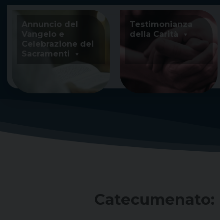
Skip
to
Annuncio del
Testimonianza
content
Vangelo e
della Carità
Celebrazione dei
Sacramenti
Catecumenato: i