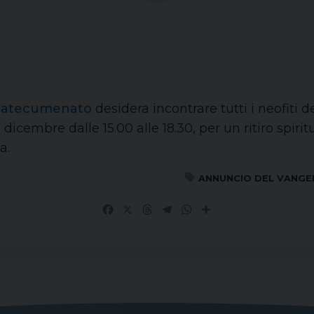
l Catecumenato
desidera incontrare tutti i neofiti d
dicembre dalle 15.00 alle 18.30, per un ritiro spiri
a.
ANNUNCIO DEL VANGE
Facebook
X
Threads
Telegram
WhatsApp
Share