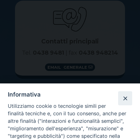
Contatti principali
Tel.
0438 9481
| fax
0438 948214
EMAIL GENERALE
Informativa
Utilizziamo cookie o tecnologie simili per
finalità tecniche e, con il tuo consenso, anche per
altre finalità ("interazioni e funzionalità semplici",
"miglioramento dell'esperienza", "misurazione" e
"targeting e pubblicità") come specificato nella
GRAZIE PER IL TUO AIUTO