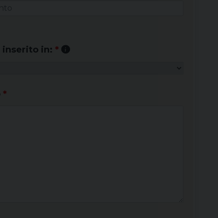
inserito in:
*
o
*