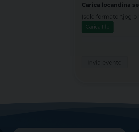
Carica locandina se
(solo formato *.jpg 
Carica file