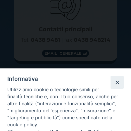
Contatti principali
Tel.
0438 9481
| fax
0438 948214
EMAIL GENERALE
Informativa
Utilizziamo cookie o tecnologie simili per
finalità tecniche e, con il tuo consenso, anche per
altre finalità ("interazioni e funzionalità semplici",
"miglioramento dell'esperienza", "misurazione" e
"targeting e pubblicità") come specificato nella
GRAZIE PER IL TUO AIUTO
cookie policy.
Insieme per la Diocesi