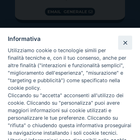
EMAIL GENERALE
Informativa
Utilizziamo cookie o tecnologie simili per
finalità tecniche e, con il tuo consenso, anche per
altre finalità ("interazioni e funzionalità semplici",
"miglioramento dell'esperienza", "misurazione" e
"targeting e pubblicità") come specificato nella
GRAZIE PER IL TUO AIUTO
cookie policy.
Insieme per la Diocesi
Cliccando su "accetta" acconsenti all'utilizzo dei
cookie. Cliccando su "personalizza" puoi avere
maggiori informazioni sui cookie utilizzati e
personalizzare le tue preferenze. Cliccando su
"rifiuta" o chiudendo questa informativa proseguirai
Copyright 2026 ©
Diocesi di Vittorio Veneto
-
Privacy
la navigazione installando i soli cookie tecnici.
Policy