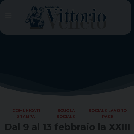
Skip
to
content
COMUNICATI
SCUOLA
SOCIALE LAVORO
STAMPA
,
SOCIALE
,
PACE
Dal 9 al 13 febbraio la XXIII