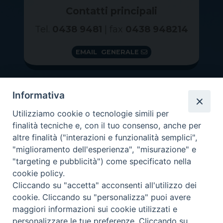
Contatti principali
Tel.
0438 9481
| fax
0438 948214
EMAIL GENERALE
Informativa
Utilizziamo cookie o tecnologie simili per
finalità tecniche e, con il tuo consenso, anche per
altre finalità ("interazioni e funzionalità semplici",
"miglioramento dell'esperienza", "misurazione" e
"targeting e pubblicità") come specificato nella
GRAZIE PER IL TUO AIUTO
cookie policy.
Insieme per la Diocesi
Cliccando su "accetta" acconsenti all'utilizzo dei
cookie. Cliccando su "personalizza" puoi avere
maggiori informazioni sui cookie utilizzati e
personalizzare le tue preferenze. Cliccando su