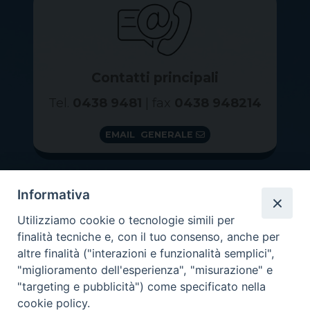
Contatti principali
Tel.
0438 9481
| fax
0438 948214
EMAIL GENERALE
Informativa
Utilizziamo cookie o tecnologie simili per
finalità tecniche e, con il tuo consenso, anche per
altre finalità ("interazioni e funzionalità semplici",
"miglioramento dell'esperienza", "misurazione" e
"targeting e pubblicità") come specificato nella
GRAZIE PER IL TUO AIUTO
cookie policy.