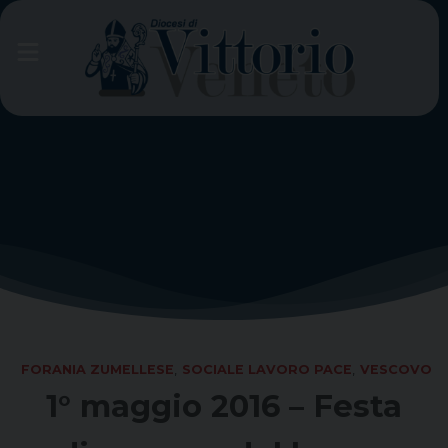
Skip
to
content
FORANIA ZUMELLESE
,
SOCIALE LAVORO PACE
,
VESCOVO
1° maggio 2016 – Festa