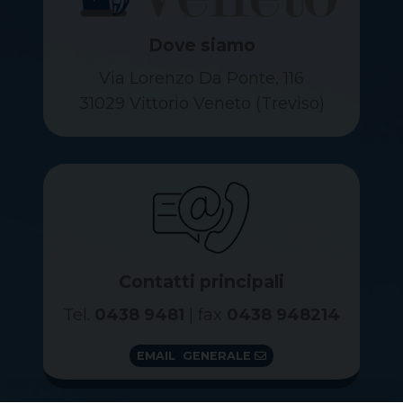
Dove siamo
Via Lorenzo Da Ponte, 116
31029 Vittorio Veneto (Treviso)
Contatti principali
Tel.
0438 9481
| fax
0438 948214
EMAIL GENERALE