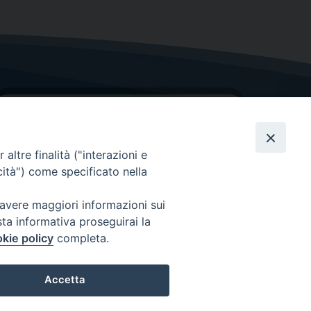
altre finalità ("interazioni e
cità") come specificato nella
GRAZIE PER IL TUO AIUTO
 avere maggiori informazioni sui
sta informativa proseguirai la
Insieme per la Diocesi
kie policy
completa.
Accetta