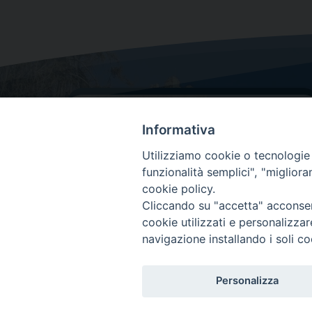
Informativa
Utilizziamo cookie o tecnologie s
funzionalità semplici", "miglior
cookie policy.
Dove siamo
Cliccando su "accetta" acconsent
Via Lorenzo Da Ponte, 116
cookie utilizzati e personalizza
31029 Vittorio Veneto (Treviso)
navigazione installando i soli co
Personalizza