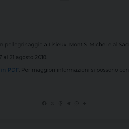
 pellegrinaggio a Lisieux, Mont S. Michel e al Sacr
 al 21 agosto 2018.
e in PDF
. Per maggiori informazioni si possono co
Facebook
X
Threads
Telegram
WhatsApp
Share