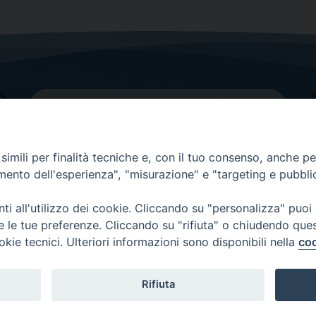
imili per finalità tecniche e, con il tuo consenso, anche per 
amento dell'esperienza", "misurazione" e "targeting e pubbli
Contatti principali
Tel.
0438 9481
| fax
0438 948214
i all'utilizzo dei cookie. Cliccando su "personalizza" puoi
re le tue preferenze. Cliccando su "rifiuta" o chiudendo que
EMAIL GENERALE
okie tecnici. Ulteriori informazioni sono disponibili nella
coo
Rifiuta
Copyright 2026 ©
Diocesi di Vittorio Veneto
-
Privacy Policy