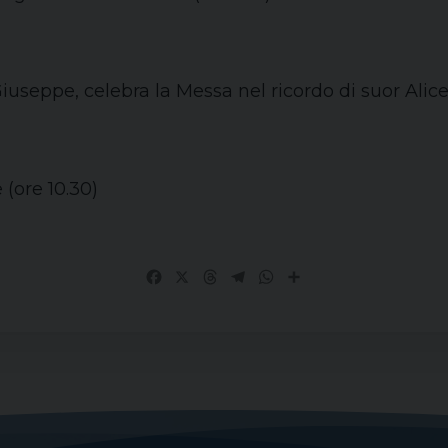
 Giuseppe, celebra la Messa nel ricordo di suor Alic
 (ore 10.30)
Facebook
X
Threads
Telegram
WhatsApp
Share