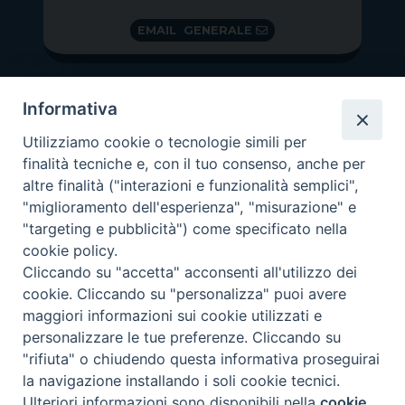
EMAIL GENERALE
Informativa
Utilizziamo cookie o tecnologie simili per
finalità tecniche e, con il tuo consenso, anche per
altre finalità ("interazioni e funzionalità semplici",
"miglioramento dell'esperienza", "misurazione" e
"targeting e pubblicità") come specificato nella
GRAZIE PER IL TUO AIUTO
cookie policy.
Insieme per la Diocesi
Cliccando su "accetta" acconsenti all'utilizzo dei
cookie. Cliccando su "personalizza" puoi avere
maggiori informazioni sui cookie utilizzati e
personalizzare le tue preferenze. Cliccando su
"rifiuta" o chiudendo questa informativa proseguirai
Copyright 2026 ©
Diocesi di Vittorio Veneto
-
Privacy
la navigazione installando i soli cookie tecnici.
Policy
Ulteriori informazioni sono disponibili nella
cookie
Preferenze Cookie